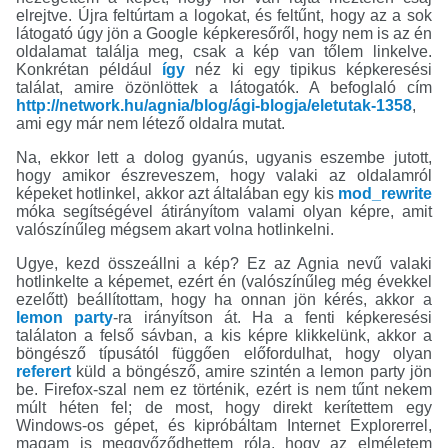
elrejtve. Újra feltúrtam a logokat, és feltűnt, hogy az a sok
látogató úgy jön a Google képkeresőről, hogy nem is az én
oldalamat találja meg, csak a kép van tőlem linkelve.
Konkrétan például
így
néz ki egy tipikus képkeresési
találat, amire özönlöttek a látogatók. A befoglaló cím
http://network.hu/agnia/blog/ági-blogja/eletutak-1358
,
ami egy már nem létező oldalra mutat.
Na, ekkor lett a dolog gyanús, ugyanis eszembe jutott,
hogy amikor észreveszem, hogy valaki az oldalamról
képeket hotlinkel, akkor azt általában egy kis
mod_rewrite
móka segítségével átirányítom valami olyan képre, amit
valószínűleg mégsem akart volna hotlinkelni.
Ugye, kezd összeállni a kép? Ez az Agnia nevű valaki
hotlinkelte a képemet, ezért én (valószínűleg még évekkel
ezelőtt) beállítottam, hogy ha onnan jön kérés, akkor a
lemon party
-ra irányítson át. Ha a fenti képkeresési
találaton a felső sávban, a kis képre klikkelünk, akkor a
böngésző típusától függően előfordulhat, hogy olyan
referert
küld a böngésző, amire szintén a lemon party jön
be. Firefox-szal nem ez történik, ezért is nem tűnt nekem
múlt héten fel; de most, hogy direkt kerítettem egy
Windows-os gépet, és kipróbáltam Internet Explorerrel,
magam is meggyőződhettem róla, hogy az elméletem