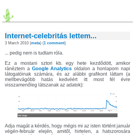
Internet-celebritás lettem...
3 March 2010 (
meta
) (
1 comment
)
... pedig nem is tudtam róla.
Ez a mostani sztori kb. egy hete kezdődött, amikor
ránéztem a
Google Analytics
oldalon a honlapom napi
látogatóinak számára, és az alábbi grafikont láttam (a
mellbevágóbb hatás kedvéért itt most fél évre
visszamenőleg látszanak az adatok):
Adja magát a kérdés, hogy mégis mi az isten történt január
végén-február elején, amitől, hirtelen, a hatszorosára