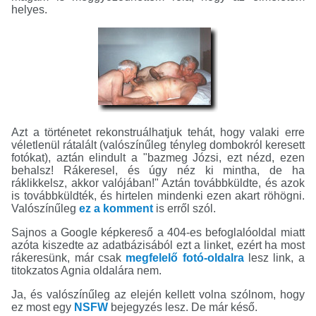
helyes.
Azt a történetet rekonstruálhatjuk tehát, hogy valaki erre
véletlenül rátalált (valószínűleg tényleg dombokról keresett
fotókat), aztán elindult a "bazmeg Józsi, ezt nézd, ezen
behalsz! Rákeresel, és úgy néz ki mintha, de ha
ráklikkelsz, akkor valójában!" Aztán továbbküldte, és azok
is továbbküldték, és hirtelen mindenki ezen akart röhögni.
Valószínűleg
ez a komment
is erről szól.
Sajnos a Google képkereső a 404-es befoglalóoldal miatt
azóta kiszedte az adatbázisából ezt a linket, ezért ha most
rákeresünk, már csak
megfelelő fotó-oldalra
lesz link, a
titokzatos Agnia oldalára nem.
Ja, és valószínűleg az elején kellett volna szólnom, hogy
ez most egy
NSFW
bejegyzés lesz. De már késő.