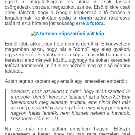
ugrott a látogatottságom, és utána is csak lassan
csörgedezik vissza a megszokott szintre. Első blikkre csak
annyi látszott, hogy a Google képkereső a fő forrása a
forgalomnak, konkrétan pedig a
domb
szóra rákeresve
talált rá ez a hirtelen jött sokaság
erre a fotóra
.
Ennél több akkor, egy hete nem is derült ki. Elkönyveltem
magamban azzal, hogy hát a "domb" egy elég gyakori,
egyszerű szó, és valóban ez a kép a második-harmadik a
keresési eredmények között, úgyhogy ha sokan keresnek
fotókat dombokról, miért is ne néznék meg az első néhány
találatot.
Aztán tegnap kaptam egy emailt egy ismeretlen embertől:
Szevasz, csak azt akartam tudni, hogy miért szedted le
a google "domb" keresési találatról azt a képet?:D Egy
haveromnak meg akartam mutatni, erre nincs fent már
az a kép, pls tedd vissza egy hétre még vagy pár napra,
nagyon hálás lennék, nem hisznek nekem a haverok,
köszönöm előre is. =D
Na ezt már nem tudtam ennyiben hagyni. Először
nézegettem a képet, hogy hol van rajta meztelen csaj