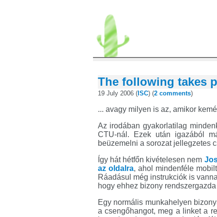
The following takes p
19 July 2006 (
ISC
) (
2 comments
)
... avagy milyen is az, amikor ke
Az irodában gyakorlatilag minden
CTU-nál. Ezek után igazából má
beüzemelni a sorozat jellegzetes 
Így hát hétfőn kivételesen nem
Jos
az oldalra
, ahol mindenféle mobil
Ráadásul még instrukciók is vanna
hogy ehhez bizony rendszergazda 
Egy normális munkahelyen bizonyár
a csengőhangot, meg a linket a 