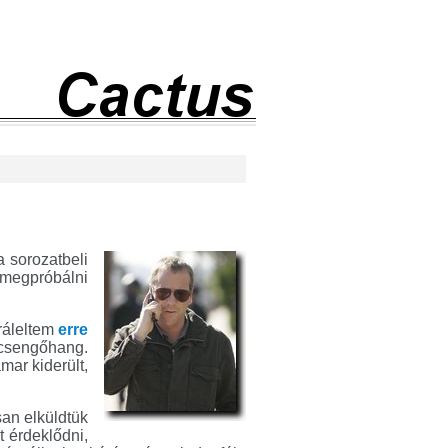
a sorozatbeli
megpróbálni
ráleltem
erre
a csengőhang.
mar kiderült,
san elküldtük
 érdeklődni,