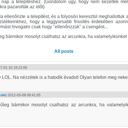
 nap a telepítéshez. (Gondolom úgy, hogy nem kezelték méltó
ra pazarolták az időt)
 ellenőrizte a telepítést, és a folyosón keresztül meghallottuk 
ülékeinkhez, hogy a leggyorsabb frissítés érdekében azonnal
ymást hivogatni csak hogy "ellenőrizzük" a csengést...
eg bármikor mosolyt csalhatsz az arcunkra, ha valamelyikünket 
All posts
07-01-10 18:22:08
 LOL. Na nézzétek is a hatodik évadot! Olyan telefon meg nekem
.com
) 2012-05-08 08:41:05
űleg bármikor mosolyt csalhatsz az arcunkra, ha valamelyik