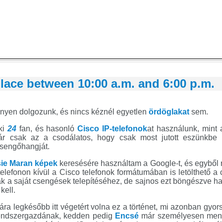
lace between 10:00 a.m. and 6:00 p.m.
ményen dolgozunk, és nincs kéznél egyetlen
ördöglakat
sem.
ki
24
fan, és hasonló
Cisco IP-telefonok
at használunk, mint 
r csak az a csodálatos, hogy csak most jutott eszünkbe 
csengőhangját.
ie Maran képek
keresésére használtam a Google-t, és egyből 
telefonon kívül a Cisco telefonok formátumában is letölthető 
k a saját csengések telepítéséhez, de sajnos ezt böngészve ha
kell.
a legkésőbb itt végetért volna ez a történet, mi azonban gyor
rendszergazdának, kedden pedig
Encsé
már személyesen ment