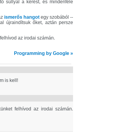
 súllyal a kérést, és mindenféle
az
ismerős hangot
egy szobából --
 újraindítsuk őket, aztán persze
felhívod az irodai számán.
Programming by Google »
 is kell!
ünket felhívod az irodai számán.