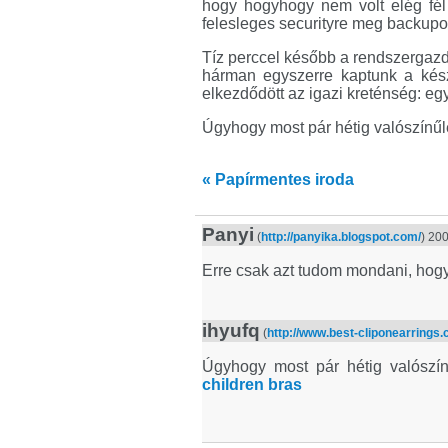
hogy hogyhogy nem volt elég fél
felesleges securityre meg backupok
Tíz perccel később a rendszergazda
hárman egyszerre kaptunk a kész
elkezdődött az igazi kreténség: eg
Úgyhogy most pár hétig valószínűl
« Papírmentes iroda
Panyi
(
http://panyika.blogspot.com/
) 20
Erre csak azt tudom mondani, hogy
ihyufq
(
http://www.best-cliponearrings
Úgyhogy most pár hétig valószín
children bras