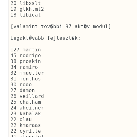
20 libxslt

19 gtkhtml2

18 libical

[valamint tov�bbi 97 akt�v modul]

Legakt�vabb fejleszt�k:

127 martin

45 rodrigo

38 proskin

34 ramiro

32 mmueller

31 menthos

30 rodo

27 damon

26 veillard

25 chatham

24 aheitner

23 kabalak

22 olau

22 kmaraas

22 cyrille

21 atevstef
