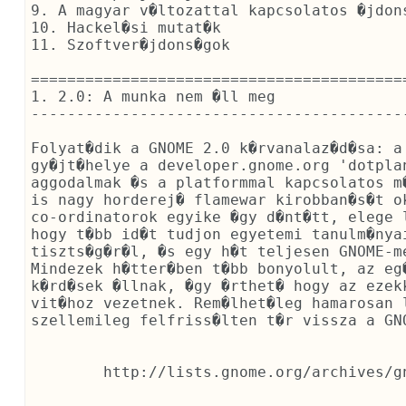
9. A magyar v�ltozattal kapcsolatos �jdons
10. Hackel�si mutat�k

11. Szoftver�jdons�gok

==========================================
1. 2.0: A munka nem �ll meg

------------------------------------------
Folyat�dik a GNOME 2.0 k�rvanalaz�d�sa: a 
gy�jt�helye a developer.gnome.org 'dotpla
aggodalmak �s a platformmal kapcsolatos m
is nagy horderej� flamewar kirobban�s�t o
co-ordinatorok egyike �gy d�nt�tt, elege 
hogy t�bb id�t tudjon egyetemi tanulm�nyai
tiszts�g�r�l, �s egy h�t teljesen GNOME-me
Mindezek h�tter�ben t�bb bonyolult, az eg
k�rd�sek �llnak, �gy �rthet� hogy az ezek
vit�hoz vezetnek. Rem�lhet�leg hamarosan 
szellemileg felfriss�lten t�r vissza a GNO
	http://lists.gnome.org/archives/gnome-hackers/2001-June/msg00120.html
