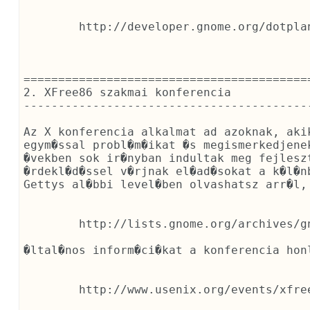
	http://developer.gnome.org/dotplan/

==========================================
2. XFree86 szakmai konferencia

------------------------------------------
Az X konferencia alkalmat ad azoknak, aki
egym�ssal probl�m�ikat �s megismerkedjene
�vekben sok ir�nyban indultak meg fejlesz
�rdekl�d�ssel v�rjnak el�ad�sokat a k�l�n
Gettys al�bbi level�ben olvashatsz arr�l,
	http://lists.gnome.org/archives/gnome-list/2001-June/msg00113.html

�ltal�nos inform�ci�kat a konferencia honl
	http://www.usenix.org/events/xfree86/cfp/
