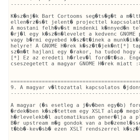
------------------------------------------
K�sz�nj�k Bart Cortooms seg�ts�g�t a m�lth
ellen�rz�s�t jelent� projecttel kapcsolatb
A mostani felh�v�st mindenki k�nnyed�n te
�rj�l egy k�sz�n�levelet a kedvenc GNOME 
vagy b�rmi egyebed k�sz�t�inek a munk�ik�
helyre! A GNOME H�rek k�sz�t�jek�nt[*] ta
sz�m�t hajlani egy �rakor, ha tudod hogy a
[*] Ez az eredeti h�rlev�l ford�t�sa. Eng
cseszegetett a magyar GNOME H�rek miatt :>
==========================================
9. A magyar v�ltozattal kapcsolatos �jdons
------------------------------------------
A magyar (�s esetleg a j�v�ben egy�b) for
�rdek�ben k�sz�tettem egy XSLT alap� mego
h�rlevelekb�l automatikusan gener�lja a pl
B�r upstream m�g gondok van a be�zemel�sse
t�bb�-kev�sb� ezen XSLT rendszerrel k�sz�l