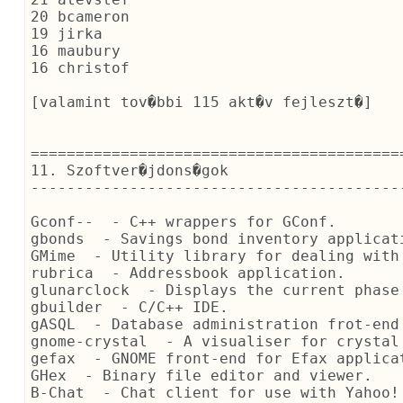
20 bcameron

19 jirka

16 maubury

16 christof

[valamint tov�bbi 115 akt�v fejleszt�]

==========================================
11. Szoftver�jdons�gok

------------------------------------------
Gconf--  - C++ wrappers for GConf.

gbonds  - Savings bond inventory applicati
GMime  - Utility library for dealing with 
rubrica  - Addressbook application.

glunarclock  - Displays the current phase 
gbuilder  - C/C++ IDE.

gASQL  - Database administration frot-end 
gnome-crystal  - A visualiser for crystal 
gefax  - GNOME front-end for Efax applicat
GHex  - Binary file editor and viewer.

B-Chat  - Chat client for use with Yahoo! 