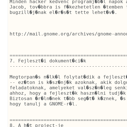
Minden hacker kedvenc programj�b�l napok 
Jacob, tov�bbra is f�kezhetetlen �temben f
bugzill�j�nak el�r�s�t tette lehet�v�.

http://mail.gnome.org/archives/gnome-anno
==========================================
7. Fejleszt�i dokument�ci�k

------------------------------------------
Megtorpan�s n�lk�l folytat�dik a fejleszt
-- ez�ton is k�sz�nj�k azoknak, akik dolgo
feladatoknak, amelyeket val�sz�n�leg senk
ahhoz, hogy a fejleszt�k haszn�lni tudj�k 
Biztosan �r�ln�nek t�bb seg�t� k�znek, �s
hogy tanulj a GNOME-r�l.

==========================================
8. A h�t project-je
