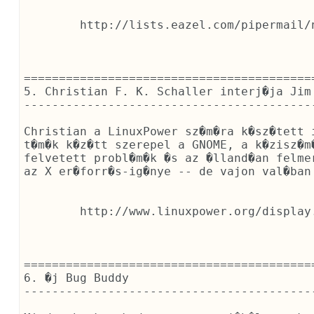
	http://lists.eazel.com/pipermail/nautilus-list/2001-June/003872.html

==========================================
5. Christian F. K. Schaller interj�ja Jim 
------------------------------------------
Christian a LinuxPower sz�m�ra k�sz�tett 
t�m�k k�z�tt szerepel a GNOME, a k�zisz�m
felvetett probl�m�k �s az �lland�an felme
az X er�forr�s-ig�nye -- de vajon val�ban 
	http://www.linuxpower.org/display.php?id=211

==========================================
6. �j Bug Buddy

------------------------------------------