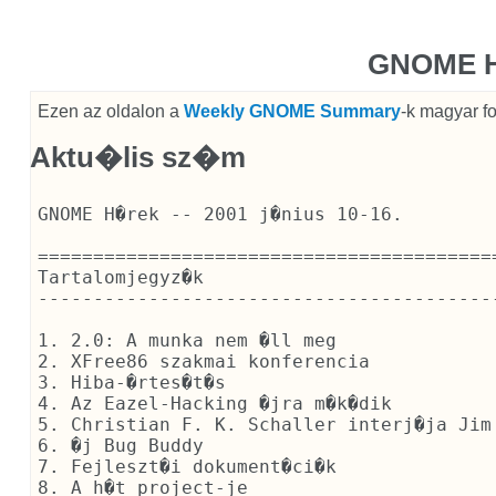
GNOME H
Ezen az oldalon a
Weekly GNOME Summary
-k magyar 
Aktu�lis sz�m
GNOME H�rek -- 2001 j�nius 10-16.

==========================================
Tartalomjegyz�k

------------------------------------------
1. 2.0: A munka nem �ll meg

2. XFree86 szakmai konferencia

3. Hiba-�rtes�t�s

4. Az Eazel-Hacking �jra m�k�dik

5. Christian F. K. Schaller interj�ja Jim 
6. �j Bug Buddy

7. Fejleszt�i dokument�ci�k

8. A h�t project-je
