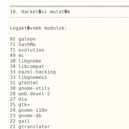
==========================================
10. Hackel�si mutat�k

------------------------------------------
Legakt�vabb modulok:

92 galeon

71 SashMo

71 evolution

49 mc

38 libgnome

34 libcompat

33 eazel-hacking

33 libgnomeui

31 gtkhtml

30 gnome-utils

28 web-devel-2

27 dia

25 gtk+

24 gnome-i18n

23 gnome-db

22 gail

21 gtranslator
