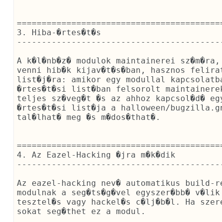
==========================================
3. Hiba-�rtes�t�s

------------------------------------------
A k�l�nb�z� modulok maintainerei sz�m�ra,
venni hib�k kijav�t�s�ban, hasznos felira
list�j�ra: amikor egy modullal kapcsolatba
�rtes�t�si list�ban felsorolt maintainere
teljes sz�veg�t �s az ahhoz kapcsol�d� egy
�rtes�t�si list�ja a halloween/bugzilla.g
tal�lhat� meg �s m�dos�that�.

==========================================
4. Az Eazel-Hacking �jra m�k�dik

------------------------------------------
Az eazel-hacking nev� automatikus build-r
modulnak a seg�ts�g�vel egyszer�bb� v�lik 
tesztel�s vagy hackel�s c�lj�b�l. Ha szer
sokat seg�thet ez a modul.
