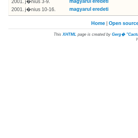
magyarul
eredeti
2001. j�nius 3-9.
magyarul
eredeti
2001. j�nius 10-16.
Home
|
Open sourc
This
XHTML
page is created by
Gerg� "Cact