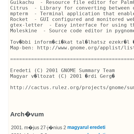
Guikachu  - Resource file editor for PalmO
Citrus  - Library for converting between d
mpterm  - Terminal application that enabl
Rocket  - GUI configured and monitored web
gtex-letter  - Easy interface for using th
Moleskine  - Source code editor in pygnome
Tov�bbi inform�ci�kat tal�lhatsz ezekr�l 
Map-ben: http://www.gnome.org/applist/list
==========================================
Eredeti (C) 2001 GNOME Summary Team 
Magyar v�ltozat (C) 2001 �rdi Gerg� 
http://cactus.rulez.org/projects/gnome/sum
Arch�vum
magyarul
eredeti
2001. m�jus 27-j�nius 2