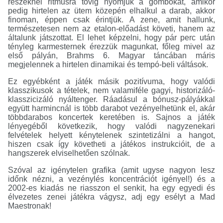
részeknél ritmusra tövig nyomjuk a gombokat, amikor
pedig hirtelen az ütem közepén elhalkul a darab, akkor
finoman, éppen csak érintjük. A zene, amit hallunk,
természetesen nem az etalon-előadást követi, hanem az
általunk játszottat. El lehet képzelni, hogy pár perc után
tényleg karmesternek érezzük magunkat, főleg mivel az
első pályán, Brahms 6. Magyar táncában máris
megjelennek a hirtelen dinamikai és tempó-beli váltások.
Ez egyébként a játék másik pozitívuma, hogy valódi
klasszikusok a tételek, nem valamiféle gagyi, historizáló-
klasszicizáló nyáltenger. Ráadásul a bónusz-pályákkal
együtt harmincnál is több darabot vezényelhetünk el, akár
többdarabos koncertek keretében is. Sajnos a játék
lényegéből következik, hogy valódi nagyzenekari
felvételek helyett kénytelenek szintetizálni a hangot,
hiszen csak így követheti a játékos instrukcióit, de a
hangszerek elviselhetően szólnak.
Szóval az igénytelen grafika (amit ugyse nagyon lesz
időnk nézni, a vezénylés koncentrációt igényel!) és a
2002-es kiadás ne riasszon el senkit, ha egy egyedi és
élvezetes zenei játékra vágysz, adj egy esélyt a Mad
Maestronak!