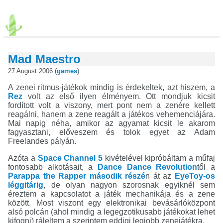
Mad Maestro
27 August 2006 (
games
)
A zenei ritmus-játékok mindig is érdekeltek, azt hiszem, a
Rez
volt az első ilyen élményem. Ott mondjuk kicsit
fordított volt a viszony, mert pont nem a zenére kellett
reagálni, hanem a zene reagált a játékos vehemenciájára.
Mai napig néha, amikor az agyamat kicsit le akarom
fagyasztani, előveszem és tolok egyet az Adam
Freelandes pályán.
Azóta a
Space Channel 5
kivételével kipróbáltam a műfaj
fontosabb alkotásait, a
Dance Dance Revolution
től a
Parappa the Rapper második részé
n át az
EyeToy-os
léggitárig
, de olyan nagyon szorosnak egyiknél sem
éreztem a kapcsolatot a játék mechanikája és a zene
között. Most viszont egy elektronikai bevásárlóközpont
alsó polcán (ahol mindig a legegzotikusabb játékokat lehet
kifogni) ráleltem a szerintem eddigi legjobb zenejátékra.