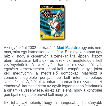
Az egyébként 2002-es kiadású
Mad Maestro
ugyanis nem
más, mint egy karmester-szimulátor. Ez a gyakorlatban úgy
néz ki, hogy a képernyőn a zenekar által éppen játszott
ütem utasításai láthatók, és ezeknek megfelelően kell
vezényelnünk. A vezénylés három mozzanatból áll:
egyrészt természetesen tartani kell a tempót, vagyis jókor
kell megnyomni a megfelelő gombokat. Másrészt a
zenemű megfelelő pontjain be kell inteni a belépő
szekcióknak. A játékot azonban a harmadik mozzanat teszi
élménnyé: karmesterként az egyik legfontosabb feladatunk
a dinamika vezénylése, és ez azt jelenti, hogy a kontroller
gombjait megfelelő erővel kell megnyomni.
Ez tehát azt jelenti, hogy a hangosabb, harsányabb