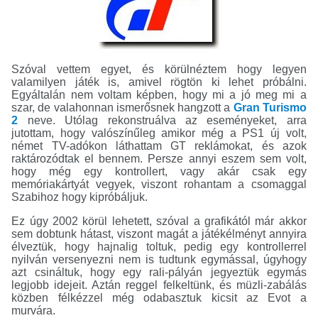
Szóval vettem egyet, és körülnéztem hogy legyen
valamilyen játék is, amivel rögtön ki lehet próbálni.
Egyáltalán nem voltam képben, hogy mi a jó meg mi a
szar, de valahonnan ismerősnek hangzott a
Gran Turismo
2
neve. Utólag rekonstruálva az eseményeket, arra
jutottam, hogy valószínűleg amikor még a PS1 új volt,
német TV-adókon láthattam GT reklámokat, és azok
raktározódtak el bennem. Persze annyi eszem sem volt,
hogy még egy kontrollert, vagy akár csak egy
memóriakártyát vegyek, viszont rohantam a csomaggal
Szabihoz hogy kipróbáljuk.
Ez úgy 2002 körül lehetett, szóval a grafikától már akkor
sem dobtunk hátast, viszont magát a játékélményt annyira
élveztük, hogy hajnalig toltuk, pedig egy kontrollerrel
nyilván versenyezni nem is tudtunk egymással, úgyhogy
azt csináltuk, hogy egy rali-pályán jegyeztük egymás
legjobb idejeit. Aztán reggel felkeltünk, és müzli-zabálás
közben félkézzel még odabasztuk kicsit az Evot a
murvára.