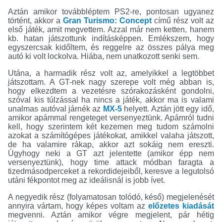
Aztán amikor továbbléptem PS2-re, pontosan ugyanez
történt, akkor a
Gran Turismo: Concept
című rész volt az
első játék, amit megvettem. Azzal már nem ketten, hanem
kb. hatan játszottunk indításképpen. Emlékszem, hogy
egyszercsak kidőltem, és reggelre az összes pálya meg
autó ki volt lockolva. Hiába, nem unatkozott senki sem.
Utána, a harmadik rész volt az, amelyikkel a legtöbbet
játszottam. A GT-nek nagy szerepe volt még abban is,
hogy elkezdtem a vezetésre szórakozásként gondolni,
szóval kis túlzással ha nincs a játék, akkor ma is valami
unalmas autóval járnék az
MX-5
helyett. Aztán jött egy idő,
amikor apámmal rengeteget versenyeztünk. Apámról tudni
kell, hogy szerintem két kezemen meg tudom számolni
azokat a számítógépes játékokat, amikkel valaha játszott,
de ha valamire rákap, akkor azt sokáig nem ereszti.
Úgyhogy neki a GT azt jelentette (amikor épp nem
versenyeztünk), hogy time attack módban faragta a
tizedmásodperceket a rekordidejeiből, keresve a legutolsó
utáni fékpontot meg az ideálisnál is jobb ívet.
A negyedik rész (folyamatosan tolódó, késő) megjelenését
annyira vártam, hogy képes voltam az
előzetes kiadását
megvenni. Aztán amikor végre megjelent, pár hétig