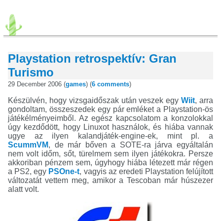
Playstation retrospektív: Gran
Turismo
29 December 2006 (
games
) (
6 comments
)
Készülvén, hogy vizsgaidőszak után veszek egy
Wiit
, arra
gondoltam, összeszedek egy pár emléket a Playstation-ös
játékélményeimből. Az egész kapcsolatom a konzolokkal
úgy kezdődött, hogy Linuxot használok, és hiába vannak
ugye az ilyen kalandjáték-engine-ek, mint pl. a
ScummVM
, de már bőven a SOTE-ra járva egyáltalán
nem volt időm, sőt, türelmem sem ilyen játékokra. Persze
akkoriban pénzem sem, úgyhogy hiába létezett már régen
a PS2, egy
PSOne-t
, vagyis az eredeti Playstation felújított
változatát vettem meg, amikor a Tescoban már húszezer
alatt volt.