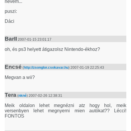
nevem...
puszi:
Dáci
BarII
2007-01-15 23:01:17
oh, és ps3 helyett átigazolsz Nintendo-ékhoz?
Encsé
(
http://zsonglor.csokavar.hu
) 2007-01-19 22:25:43
Megvan a wii?
Tera
(
nkné
) 2007-02-26 12:38:31
Meik oldalon lehet megnézni atz hogy hol, meik
versenbyen lehet megnyerni mien autókat?? Lécci!
FONTOS