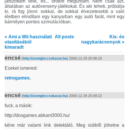
játszottam vele, és... örökre meguntam. Nem csak azt,
általában az autóverseny-játékokat. És aki teheti, próbálja
ki, rá fog jönni: sokkal, de sokkal élvezetesebb a való
életben elindítani egy kanyarban egy autó farát, mint egy
bármilyen pontos szimulációban.
« Ami a Wii használati
All posts
Kis- és
utasításából
nagykarácsonyok »
kimaradt
encsé
(
http://zsonglor.csokavar.hu
) 2006-12-29 20:48:16
Ezeket ismered:
retrogames
,
encsé
(
http://zsonglor.csokavar.hu
) 2006-12-29 20:49:22
fuck. a másik:
http://dosgames.abkant3000.hu/
kéne már valami link detektáló. Meg sütiből jöhetne a